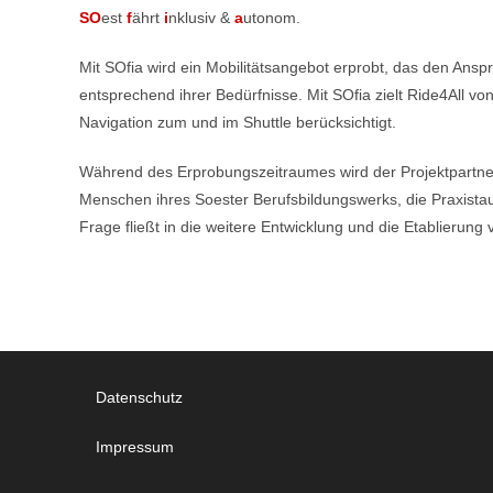
SO
est
f
ährt
i
nklusiv &
a
utonom.
Mit SOfia wird ein Mobilitätsangebot erprobt, das den Ans
entsprechend ihrer Bedürfnisse. Mit SOfia zielt Ride4All v
Navigation zum und im Shuttle berücksichtigt.
Während des Erprobungszeitraumes wird der Projektpartne
Menschen ihres Soester Berufsbildungswerks, die Praxistaug
Frage fließt in die weitere Entwicklung und die Etablierun
Datenschutz
Impressum